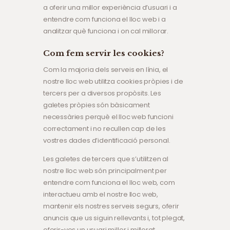
a oferir una millor experiència d’usuari i a
entendre com funciona el lloc web i a
analitzar què funciona i on cal millorar.
Com fem servir les cookies?
Com la majoria dels serveis en línia, el
nostre lloc web utilitza cookies pròpies i de
tercers per a diversos propòsits. Les
galetes pròpies són bàsicament
necessàries perquè el lloc web funcioni
correctament i no recullen cap de les
vostres dades d’identificació personal.
Les galetes de tercers que s’utilitzen al
nostre lloc web són principalment per
entendre com funciona el lloc web, com
interactueu amb el nostre lloc web,
mantenir els nostres serveis segurs, oferir
anuncis que us siguin rellevants i, tot plegat,
oferir-vos un usuari millor i millorat.