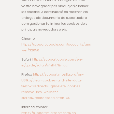
web. Podeu canviar la configuració del
vostre navegador per bloquejar/eliminar
les cookies. A continuació es mostren els
enllaços als documents de suport sobre
com gestionar i eliminar les cookies dels
principals navegadors web.
Chrome:
https://support.google.com/accounts/ans
wer/32050
Safari:
https://support.apple.com/en-
in/guide/safari/sfri11471/mac
Firefox:
https://support.mozilla.org/en-
US/kb/clear-cookies-and-site-data-
firefox?redirectslug=delete-cookies-
remove-info-websites-
stored&redirectlocale=en-US
Internet Explorer:
https://support.microsoft.com/en-