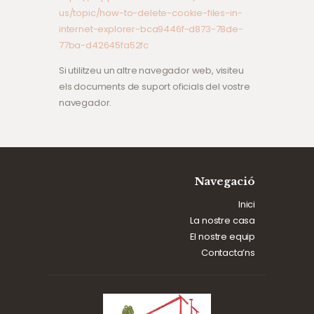
us/topic/how-to-delete-cookie-files-in-
internet-explorer-bca9446f-d873-78de-
77ba-d42645fa52fc
Si utilitzeu un altre navegador web, visiteu
els documents de suport oficials del vostre
navegador.
Navegació
Inici
La nostre casa
El nostre equip
Contacta’ns