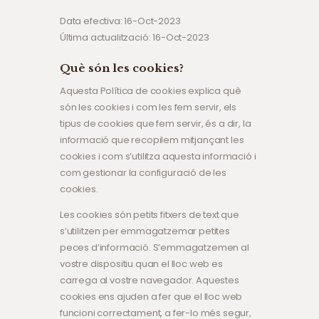
Data efectiva: 16-Oct-2023
Última actualització: 16-Oct-2023
Què són les cookies?
Aquesta Política de cookies explica què
són les cookies i com les fem servir, els
tipus de cookies que fem servir, és a dir, la
informació que recopilem mitjançant les
cookies i com s’utilitza aquesta informació i
com gestionar la configuració de les
cookies.
Les cookies són petits fitxers de text que
s’utilitzen per emmagatzemar petites
peces d’informació. S’emmagatzemen al
vostre dispositiu quan el lloc web es
carrega al vostre navegador. Aquestes
cookies ens ajuden a fer que el lloc web
funcioni correctament, a fer-lo més segur,